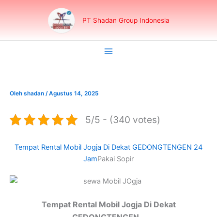
Lewati
ke
PT Shadan Group Indonesia
konten
Oleh
shadan
/
Agustus 14, 2025
5/5 - (340 votes)
Tempat Rental Mobil Jogja Di Dekat GEDONGTENGEN 24
Jam
Pakai Sopir
Tempat Rental Mobil Jogja Di Dekat
GEDONGTENGEN
–