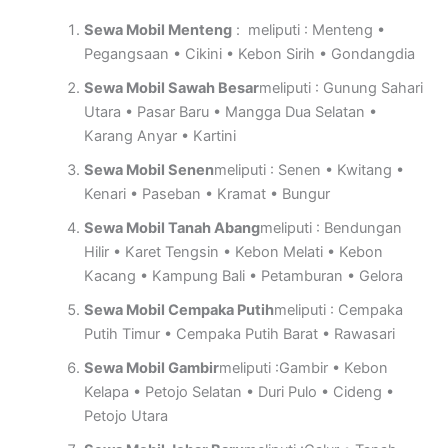
Sewa Mobil Menteng
: meliputi : Menteng •
Pegangsaan • Cikini • Kebon Sirih • Gondangdia
Sewa Mobil Sawah Besar
meliputi : Gunung Sahari
Utara • Pasar Baru • Mangga Dua Selatan •
Karang Anyar • Kartini
Sewa Mobil Senen
meliputi : Senen • Kwitang •
Kenari • Paseban • Kramat • Bungur
Sewa Mobil Tanah Abang
meliputi : Bendungan
Hilir • Karet Tengsin • Kebon Melati • Kebon
Kacang • Kampung Bali • Petamburan • Gelora
Sewa Mobil Cempaka Putih
meliputi : Cempaka
Putih Timur • Cempaka Putih Barat • Rawasari
Sewa Mobil Gambir
meliputi :Gambir • Kebon
Kelapa • Petojo Selatan • Duri Pulo • Cideng •
Petojo Utara