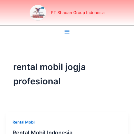
Lewati
ke
PT Shadan Group Indonesia
konten
rental mobil jogja
profesional
Rental Mobil
Rental Mobil Indonesia