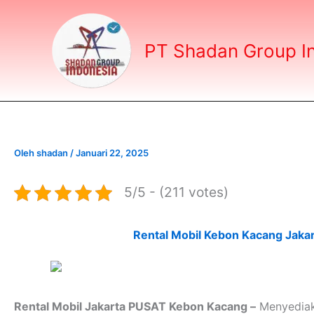
Lewati
ke
konten
PT Shadan Group I
Oleh
shadan
/
Januari 22, 2025
5/5 - (211 votes)
Rental Mobil Kebon Kacang Jaka
Rental Mobil Jakarta PUSAT Kebon Kacang –
Menyediak