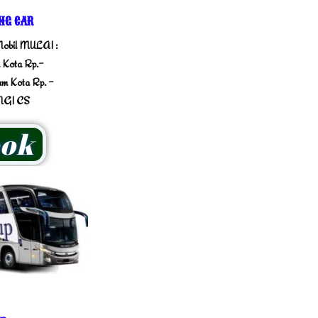
NG CAR
obil MULAI :
 Kota Rp.-
am Kota Rp. -
GI CS
ok