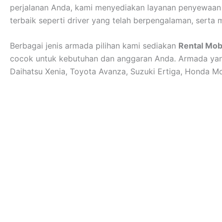
perjalanan Anda, kami menyediakan layanan penyewaan m
terbaik seperti driver yang telah berpengalaman, serta m
Berbagai jenis armada pilihan kami sediakan
Rental Mob
cocok untuk kebutuhan dan anggaran Anda. Armada yang
Daihatsu Xenia, Toyota Avanza, Suzuki Ertiga, Honda Mob
Solusi Sahabat Perjalanan Anda
Kenyamanan pelanggan menjadi prioritas pelayan
profesional kami slalu utamakan.