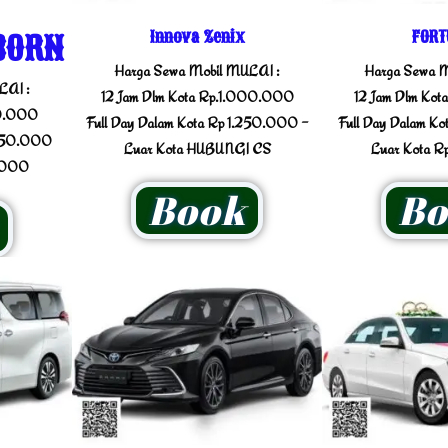
Innova Zenix
FORT
BORN
Harga Sewa Mobil MULAI :
Harga Sewa M
LAI :
12 Jam Dlm Kota Rp.1.000.000
12 Jam Dlm Kot
50.000
Full Day Dalam Kota Rp 1.250.000 -
Full Day Dalam K
 950.000
Luar Kota HUBUNGI CS
Luar Kota R
0.000
Book
Bo