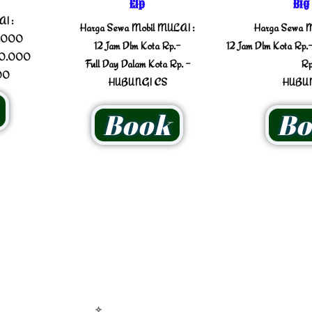
Elp
Big
I :
Harga Sewa Mobil MULAI :
Harga Sewa M
0.000
12 Jam Dlm Kota Rp.-
12 Jam Dlm Kota Rp.-
750.000
Full Day Dalam Kota Rp. -
Rp
00
HUBUNGI CS
HUBUN
Book
Bo