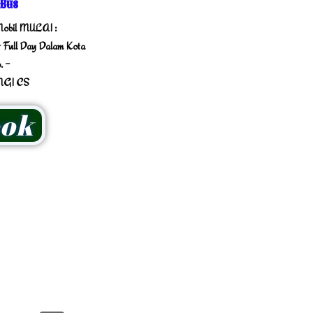
 Bus
obil MULAI :
 Full Day Dalam Kota
. -
GI CS
ok