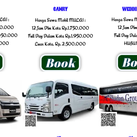
CAMRY
WEDDI
LAI :
Harga Sewa M
Harga Sewa Mobil MULAI :
750.000
12 Jam Dlm
12 Jam Dlm Kota Rp.1.750.000
3.050.000
Full Day Dal
Full Day Dalam Kota Rp.1.950.000
0.000
HUBUN
Luar Kota. Rp. 2.500.000
Bo
Book